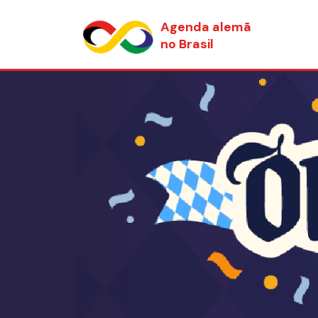
Agenda alemã
no Brasil