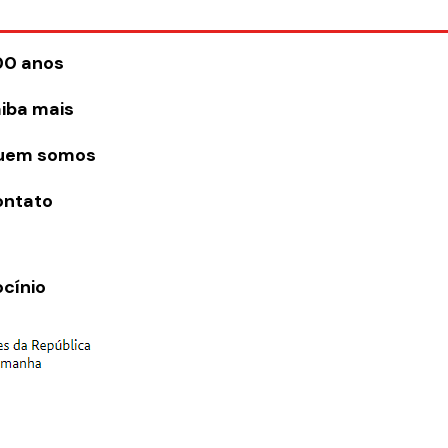
00 anos
iba mais
uem somos
ontato
ocínio