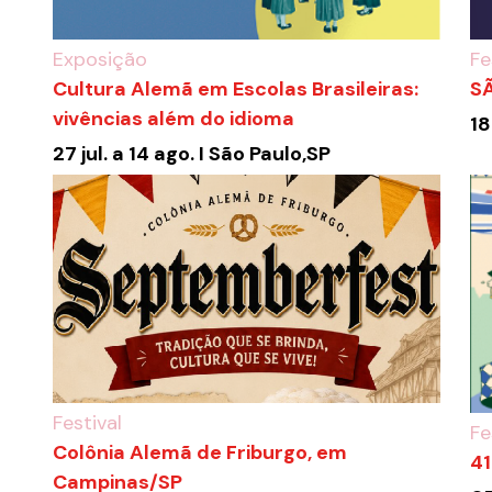
Exposição
Fe
Cultura Alemã em Escolas Brasileiras:
S
vivências além do idioma
18
27 jul. a 14 ago. I São Paulo,SP
Festival
Fe
Colônia Alemã de Friburgo, em
41
Campinas/SP