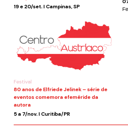
07
19 e 20/set. I Campinas, SP
Fe
Festival
80 anos de Elfriede Jelinek – série de
eventos comemora efeméride da
autora
5 a 7/nov. I Curitiba/PR