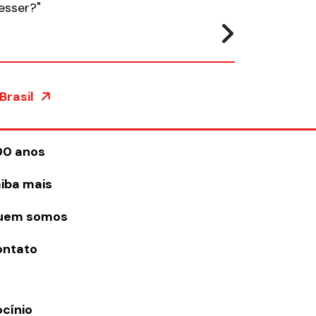
esser?"
Brasil
00 anos
iba mais
uem somos
ontato
ocínio