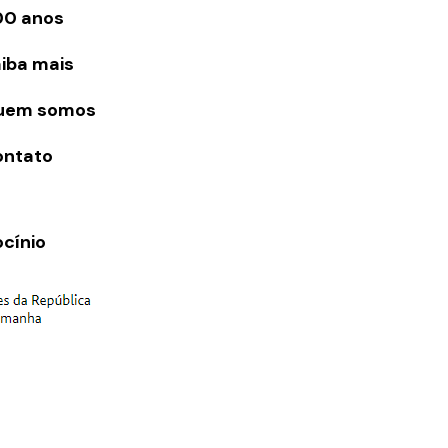
00 anos
iba mais
uem somos
ontato
ocínio