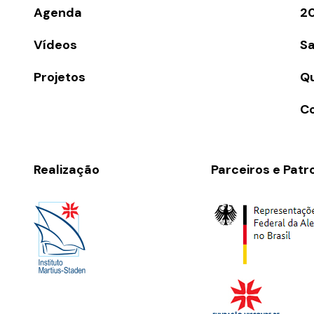
Agenda
2
Vídeos
Sa
Projetos
Q
C
Realização
Parceiros e Patr